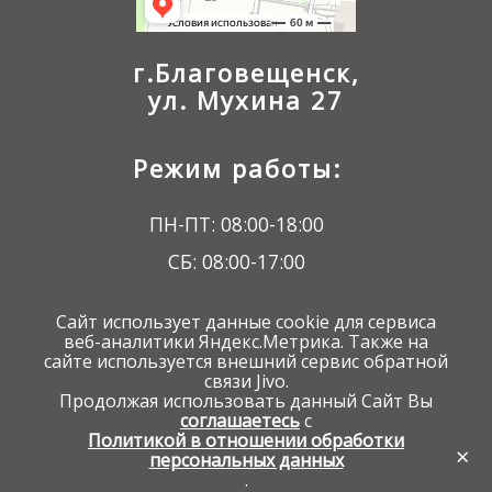
г.Благовещенск,
ул. Мухина 27
Режим работы:
ПН-ПТ: 08:00-18:00
СБ: 08:00-17:00
ВС: 09:00-16:00
Сайт использует данные cookie для сервиса
веб-аналитики Яндекс.Метрика. Также на
сайте используется внешний сервис обратной
связи Jivo.
Продолжая использовать данный Сайт Вы
соглашаетесь
с
Разработка сайта - веб студия
Политикой в отношении обработки
ЦСС
×
персональных данных
Разработка, поддержка и доработка
сайтов
.