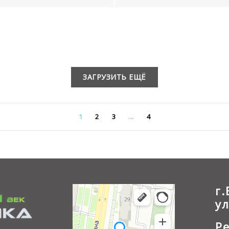
ЗАГРУЗИТЬ ЕЩЁ
1
2
3
...
4
г
у
Р