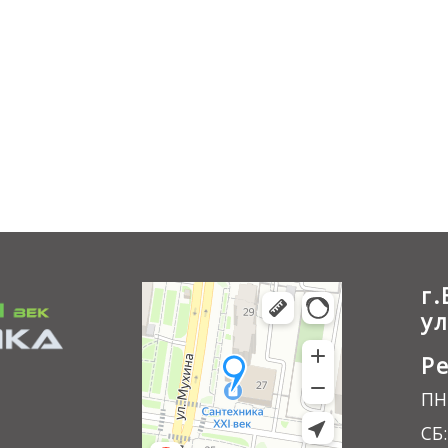
г
у
Р
ПН-
СБ: