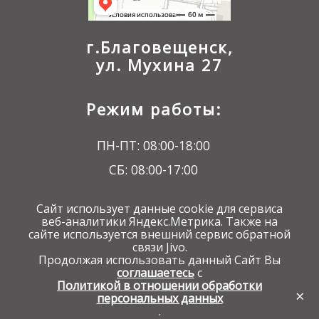
г.Благовещенск,
ул. Мухина 27
Режим работы:
ПН-ПТ: 08:00-18:00
СБ: 08:00-17:00
ВС: 09:00-16:00
Сайт использует данные cookie для сервиса
веб-аналитики Яндекс.Метрика. Также на
сайте используется внешний сервис обратной
связи Jivo.
Продолжая использовать данный Сайт Вы
соглашаетесь
с
Разработка сайта - веб студия
Политикой в отношении обработки
ЦСС
×
персональных данных
Разработка, поддержка и доработка
сайтов
.