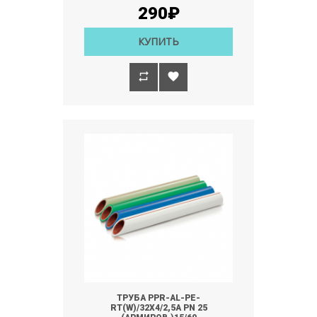
290₽
КУПИТЬ
ТРУБА PPR-AL-PE-
RT(W)/32Х4/2,5А РN 25