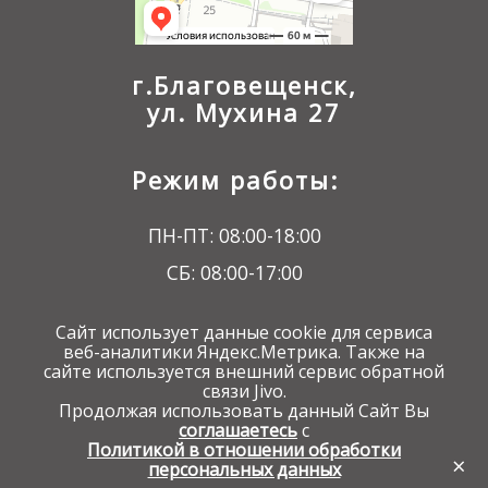
г.Благовещенск,
ул. Мухина 27
Режим работы:
ПН-ПТ: 08:00-18:00
СБ: 08:00-17:00
ВС: 09:00-16:00
Сайт использует данные cookie для сервиса
веб-аналитики Яндекс.Метрика. Также на
сайте используется внешний сервис обратной
связи Jivo.
Продолжая использовать данный Сайт Вы
соглашаетесь
с
Разработка сайта - веб студия
Политикой в отношении обработки
ЦСС
×
персональных данных
Разработка, поддержка и доработка
сайтов