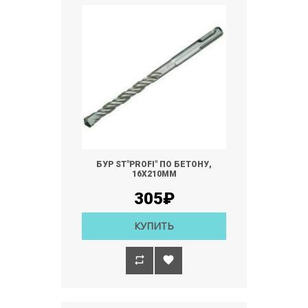
БУР ST"PROFI" ПО БЕТОНУ,
16Х210ММ
305₽
КУПИТЬ