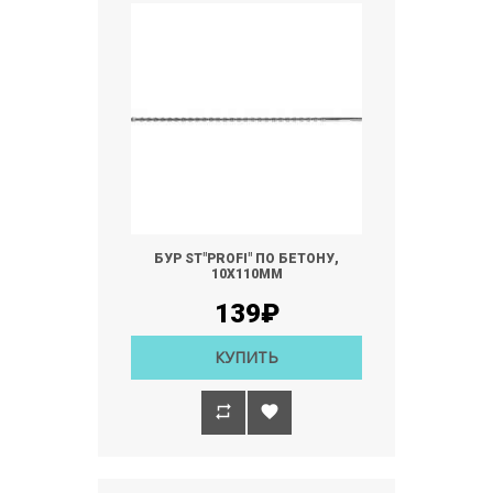
БУР ST"PROFI" ПО БЕТОНУ,
10Х110ММ
139₽
КУПИТЬ