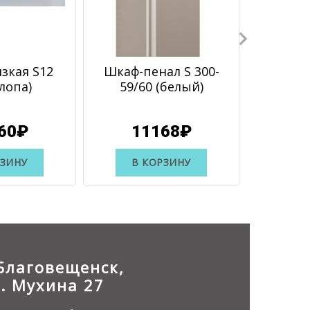
зкая S12
Шкаф-пенал S 300-
Шка
лопа)
59/60 (белый)
бельев
S19 ле
60₽
11168₽
1
РЗИНУ
В КОРЗИНУ
В 
.Благовещенск,
л. Мухина 27