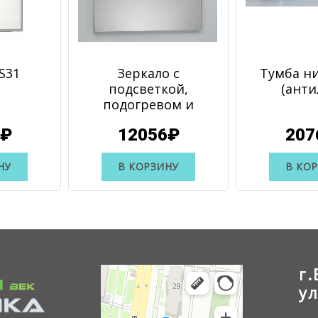
S31
Зеркало с
Тумба ни
подсветкой,
(анти
подогревом и
сенсором S40.003
0₽
12056₽
207
НУ
В КОРЗИНУ
В КО
г
у