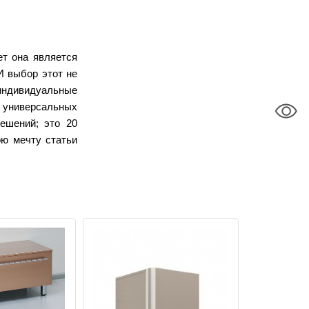
ет она является
И выбор этот не
 индивидуальные
0 универсальных
ешений; это 20
ою мечту статьи