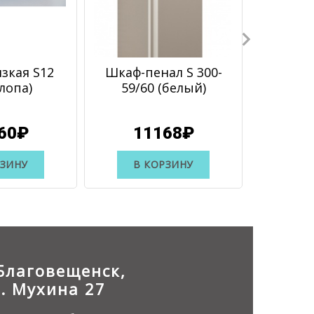
зкая S12
Шкаф-пенал S 300-
Шка
лопа)
59/60 (белый)
бельев
S19 ле
60₽
11168₽
1
РЗИНУ
В КОРЗИНУ
В 
.Благовещенск,
л. Мухина 27