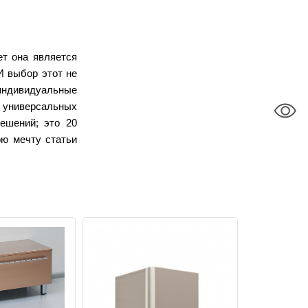
ет она является
И выбор этот не
 индивидуальные
0 универсальных
ешений; это 20
ою мечту статьи