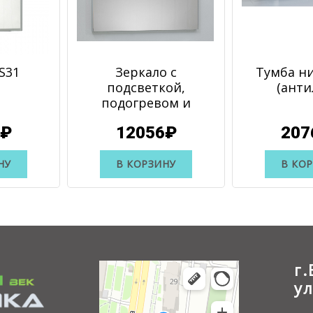
S31
Зеркало с
Тумба ни
подсветкой,
(анти
подогревом и
сенсором S40.003
0₽
12056₽
207
НУ
В КОРЗИНУ
В КО
г
у