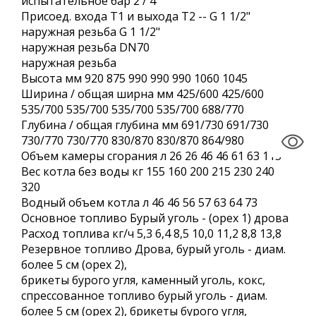
испытательное бар 2 / 4
Присоед. входа Т1 и выхода Т2 -- G 1 1/2"
наружная резьба G 1 1/2"
наружная резьба DN70
наружная резьба
Высота мм 920 875 990 990 990 1060 1045
Ширина / общая ширна мм 425/600 425/600
535/700 535/700 535/700 535/700 688/770
Глубина / общая глубина мм 691/730 691/730
730/770 730/770 830/870 830/870 864/980
Объем камеры сгорания л 26 26 46 46 61 63 115
Вес котла без воды кг 155 160 200 215 230 240
320
Водный объем котла л 46 46 56 57 63 64 73
Основное топливо Бурый уголь - (орех 1) дрова
Расход топлива кг/ч 5,3 6,4 8,5 10,0 11,2 8,8 13,8
Резервное топливо Дрова, бурый уголь - диам.
более 5 см (орех 2),
брикеты бурого угля, каменный уголь, кокс,
спрессованное топливо бурый уголь - диам.
более 5 см (орех 2), брикеты бурого угля,